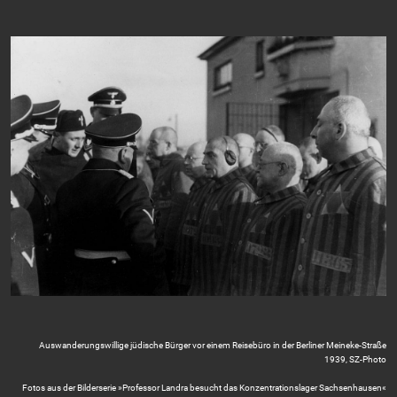
Auswanderungswillige jüdische Bürger vor einem Reisebüro in der Berliner Meineke-Straße
1939, SZ-Photo
Fotos aus der Bilderserie »Professor Landra besucht das Konzentrationslager Sachsenhausen«